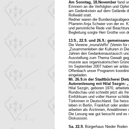
Am Sonntag, 18.November
fand u
Erinnern an die Verfolgten und Opfer
am Gedenkstein auf dem Gelände de
Rollwald statt.
Redner waren die Bundestagsabgeod
Pfarrerin Anja Schwier von der ev.
und persönliche Rede viel Beachtun
Begleitung sorgte Herr Grothe von d
13.9., 22.9. und 26.9.: gemeinsa
Die Vereine „munaVeRo“ (Verein für 
„Zusammenleben der Kulturen in Diet
Jahren den Gedankenaustausch und
Ausstellung zum Thema Gewalt gege
musste aus organisatorischen Grün
Im September 2007 haben wir anläss
Offenbach unser Programm koordini
eingeladen.
Mi. 26.9.in der Stadtbücherei Die
Autorenlesung mit Hilal Sezgin: 
Hilal Sezgin, geboren 1970, arbeitet
Rundschau und schreibt jetzt als fre
Einfühlsam und voller Humor schilde
Türkinnen in Deutschland. Sie heis
leben in Berlin, Frankfurt oder and
arbeiten als Ärztinnen, Anwältinnen
Die Lesung war gut besucht und es 
Diskussion.
Sa. 22.9.
Bürgerhaus Nieder Roden