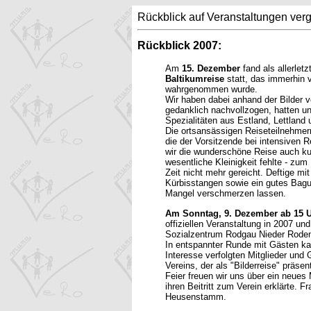
Rückblick auf Veranstaltungen ver
Rückblick 2007:
Am
15. Dezember
fand als allerlet
Baltikumreise
statt, das immerhin 
wahrgenommen wurde.
Wir haben dabei anhand der Bilder 
gedanklich nachvollzogen, hatten u
Spezialitäten aus Estland, Lettland 
Die ortsansässigen Reiseteilnehmern
die der Vorsitzende bei intensiven 
wir die wunderschöne Reise auch ku
wesentliche Kleinigkeit fehlte - zu
Zeit nicht mehr gereicht. Deftige m
Kürbisstangen sowie ein gutes Bagu
Mangel verschmerzen lassen.
Am Sonntag, 9. Dezember ab 15 
offiziellen Veranstaltung in 2007 un
Sozialzentrum Rodgau Nieder Roden
In entspannter Runde mit Gästen k
Interesse verfolgten Mitglieder und
Vereins, der als "Bilderreise" präs
Feier freuen wir uns über ein neues
ihren Beitritt zum Verein erklärte. 
Heusenstamm.