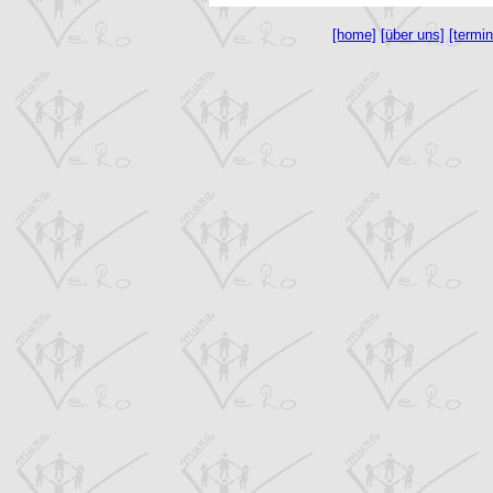
[home]
[über uns]
[termin