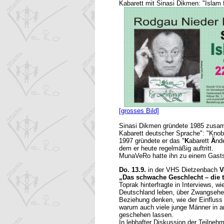
Kabarett mit Sinasi Dikmen: "Islam 
[grosses Bild]
Sinasi Dikmen gründete 1985 zusam
Kabarett deutscher Sprache": "Knobi
1997 gründete er das "
K
abarett
Ä
nd
dem er heute regelmäßig auftritt.
MunaVeRo hatte ihn zu einem Gasts
Do. 13.9.
in der VHS Dietzenbach
V
„Das schwache Geschlecht – die 
Toprak hinterfragte in Interviews, wi
Deutschland leben, über Zwangsehen
Beziehung denken, wie der Einfluss 
warum auch viele junge Männer in a
geschehen lassen.
In lebhafter Diskussion der Teilneh