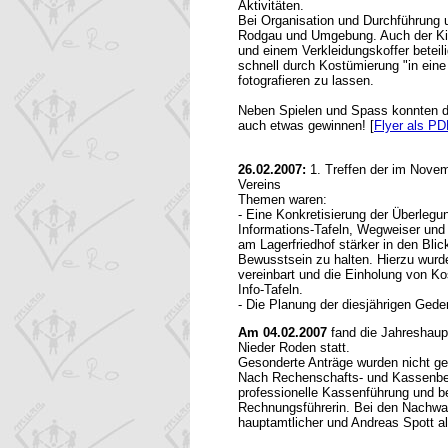
Aktivitäten.
Bei Organisation und Durchführung u
Rodgau und Umgebung. Auch der Ki
und einem Verkleidungskoffer beteili
schnell durch Kostümierung "in eine
fotografieren zu lassen.
Neben Spielen und Spass konnten d
auch etwas gewinnen! [
Flyer als PD
26.02.2007:
1. Treffen der im Novem
Vereins
Themen waren:
- Eine Konkretisierung der Überleg
Informations-Tafeln, Wegweiser und
am Lagerfriedhof stärker in den Blic
Bewusstsein zu halten. Hierzu wurde 
vereinbart und die Einholung von Ko
Info-Tafeln.
- Die Planung der diesjährigen Geden
Am 04.02.2007
fand die Jahreshau
Nieder Roden statt.
Gesonderte Anträge wurden nicht ges
Nach Rechenschafts- und Kassenberi
professionelle Kassenführung und b
Rechnungsführerin. Bei den Nachwa
hauptamtlicher und Andreas Spott al