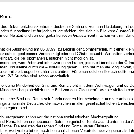
d Roma
 des Dokumentationszentrums deutscher Sinti und Roma in Heidelberg mit de
nden Ausstellung ist für jeden zu empfehlen, der sich ein Bild vom Ausmaß i
in der NS-Zeit und von der gedankenlosen Grausamkeit machen will, mit der d
t die Ausstellung am 06.07.99, zu Beginn der Sommerferien, mit einer klein
har daheimgebliebener Vereinsmitglieder und Gäste besucht. Wir hatten vorher
einbart, die bei spontanen Besuchen nicht möglich ist.
sonsten, was Peter und ich zuvor getan hatten, jederzeit innerhalb der Öffn
men und alleine durch die Ausstellung gehen. Dann hat man die Möglichkeit, 
deos mit Zeitzeugenberichten anzuhören. Für einen solchen Besuch sollte man
ngen, 2-3 Stunden sind schon erforderlich.
ine kleine Minderheit der Sinti und Roma zieht mit dem Wohnwagen umher. D
 Minderheit hauptsächlich unser Bild von den „Zigeunern", wie sie vielfach no
deutsche Sinti und Roma seit Jahrhunderten hier beheimatet und verstehen si
s ganz normale Deutsche, die inzwischen in allen gesellschaftlichen Bereiche
n integriert sind.
ch weitgehend schon vor der nationalsozialistischen Machtergreifung.
 und Roma lebten ortsgebunden, übten bürgerliche Berufe aus, dienten in der 
 Marine. Die meisten deutschen Sinti und Roma waren Christen.
 es weit verbreitet die noch heute erhaltenen Vorurteile über Zigeuner als fa