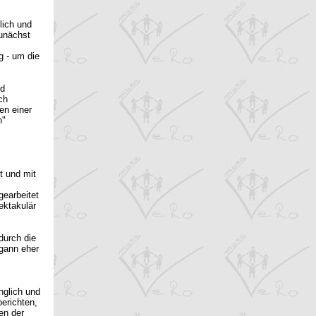
lich und
zunächst
g - um die
nd
ch
en einer
n"
t und mit
gearbeitet
ektakulär
durch die
egann eher
nglich und
erichten,
en der