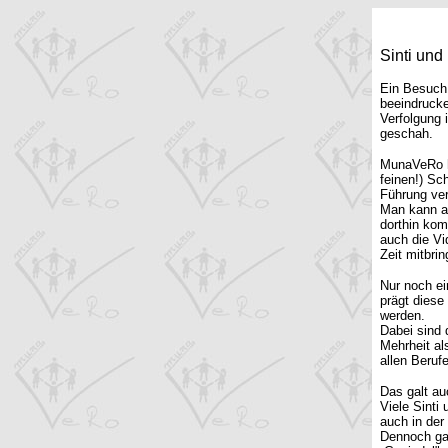
Sinti un
Ein Besuch
beeindrucke
Verfolgung 
geschah.
MunaVeRo ha
feinen!) Sc
Führung ver
Man kann an
dorthin kom
auch die Vi
Zeit mitbri
Nur noch e
prägt diese
werden.
Dabei sind 
Mehrheit al
allen Berufe
Das galt au
Viele Sinti
auch in der
Dennoch gab