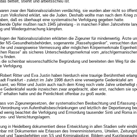
das bettelt, stiehlt und arbeitsscheu ist.
waren zwar den Nationalsozialisten verdächtig, sie wurden aber nicht so öffent
h zum Volksfeind erklärt, wie die Juden. Deshalb wollte man nach dem Krieg 
aben, daß es überhaupt eine systematische Verfolgung gegeben hatte.
ebende Opfer mußten nach 1945 jahrelang - in manchen Fällen Jahrzehnte lan
g und Wiedergutmachung kämpfen.
ogen der Nationalsozialisten erklärten die Zigeuner für minderwertig. Ärzte u
 der NS-Gesundheitsbehörden, sogenannte „Rassehygieniker", versuchten dur
che und zwangsweise Vermessung aller möglichen Körpermerkmale Eigenheit
schen Rasse" als sicheres Unterscheidungsmerkmal vom „arisch/germanische
u finden.
en die scheinbar wissenschaftliche Begründung und bereiteten den Weg für die
e Verfolgung.
obert Ritter und Eva Justin haben hierdurch eine traurige Berühmtheit erlang
tadt Frankfurt - zuletzt im Jahr 1998 durch eine verweigerte Gedenktafel am
amt, wo Ritter und Justin auch nach dem Krieg noch viele Jahre unbehelligt 
e Gedenktafel wurde inzwischen zwar angebracht, aber erst, nachdem sie sp
l” erhalten hatte und die Peinlichkeit offenbar zu groß wurde.
lass von Zigeunergesetzen, der systematischen Beobachtung und Erfassung 
r Verordnung von Aufenthaltsbeschränkungen und letztlich der Deportierung b
d wenig beachtet die Verfolgung und Ermordung tausender Sinti und Roma in
ons- und Vernichtungslagern.
lung in Heidelberg dokumentiert diese Entwicklung in allen Stadien sehr eindri
hbar mit Dokumenten wie Erlassen des Innenministeriums, Urteilen, Zeitungsb
sel und Tagesbefehlen von SS und Kriminalpolizei, Bildern und Kurzbiographi