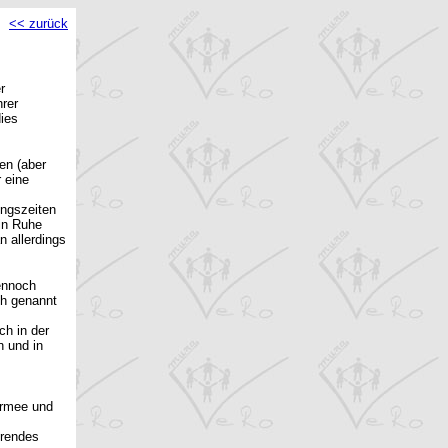
<< zurück
r
hrer
ies
en (aber
 eine
ungszeiten
in Ruhe
 allerdings
ennoch
ch genannt
ch in der
n und in
Armee und
hrendes