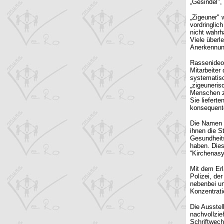
„Gesindel", 
„Zigeuner" 
vordringlic
nicht wahrh
Viele überl
Anerkennun
Rassenideol
Mitarbeiter
systematis
„zigeuneri
Menschen z
Sie liefert
konsequent
Die Namen R
ihnen die S
Gesundheits
haben. Dies
“Kirchenasy
Mit dem Er
Polizei, de
nebenbei un
Konzentrati
Die Ausstel
nachvollzie
Schriftwech