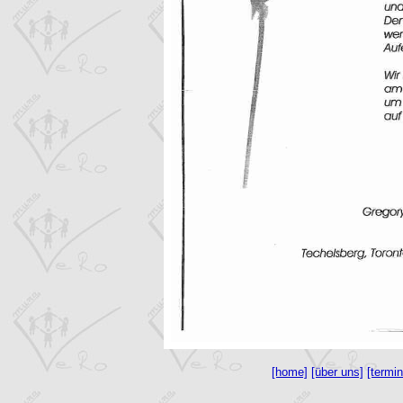
[home]
[über uns]
[termin